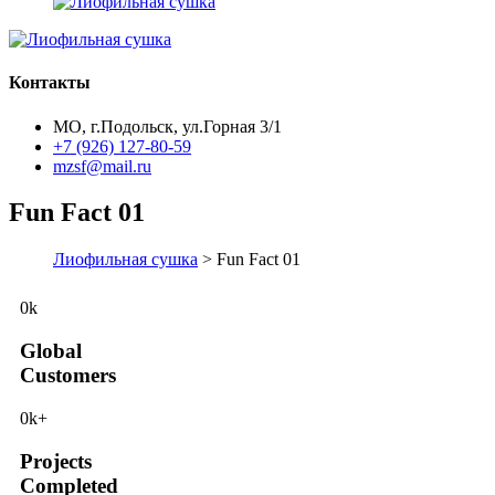
Контакты
МО, г.Подольск, ул.Горная 3/1
+7 (926) 127-80-59
mzsf@mail.ru
Fun Fact 01
Лиофильная сушка
> Fun Fact 01
0
k
Global
Customers
0
k+
Projects
Completed